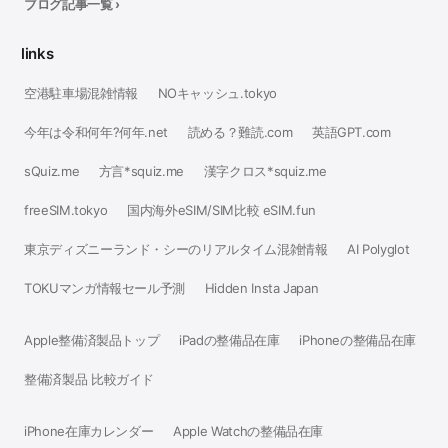
ブログ記事一覧 ›
links
空港駐車場混雑情報
NOキャッシュ.tokyo
今年は令和何年?何年.net
読める？難読.com
英語GPT.com
sQuiz.me
方言*squiz.me
漢字クロス*squiz.me
freeSIM.tokyo
国内海外eSIM/SIM比較 eSIM.fun
東京ディズニーランド・シーのリアルタイム混雑情報
AI Polyglot
TOKUマンガ情報セール予測
Hidden Insta Japan
Apple整備済製品トップ
iPadの整備品在庫
iPhoneの整備品在庫
整備済製品 比較ガイド
iPhone在庫カレンダー
Apple Watchの整備品在庫