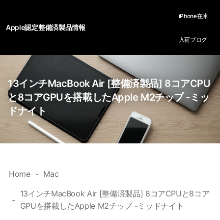
iPhone在庫
Apple認定整備済製品情報
入荷ブログ
13インチMacBook Air [整備済製品] 8コアCPU
と8コアGPUを搭載したApple M2チップ -ミッ
ドナイト
Home
Mac
13インチMacBook Air [整備済製品] 8コアCPUと8コア
GPUを搭載したApple M2チップ -ミッドナイト