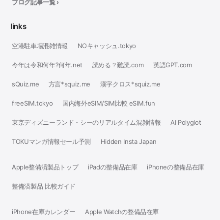
ブログ記事一覧 ›
links
空港駐車場混雑情報
NOキャッシュ.tokyo
今年は令和何年?何年.net
読める？難読.com
英語GPT.com
sQuiz.me
方言*squiz.me
漢字クロス*squiz.me
freeSIM.tokyo
国内海外eSIM/SIM比較 eSIM.fun
東京ディズニーランド・シーのリアルタイム混雑情報
AI Polyglot
TOKUマンガ情報セール予測
Hidden Insta Japan
Apple整備済製品トップ
iPadの整備品在庫
iPhoneの整備品在庫
整備済製品 比較ガイド
iPhone在庫カレンダー
Apple Watchの整備品在庫