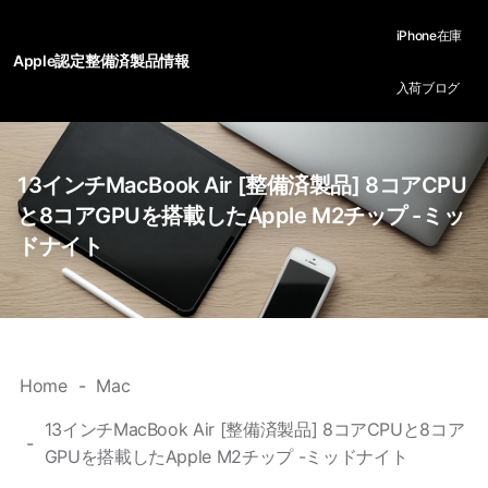
iPhone在庫
Apple認定整備済製品情報
入荷ブログ
13インチMacBook Air [整備済製品] 8コアCPU
と8コアGPUを搭載したApple M2チップ -ミッ
ドナイト
Home
Mac
13インチMacBook Air [整備済製品] 8コアCPUと8コア
GPUを搭載したApple M2チップ -ミッドナイト