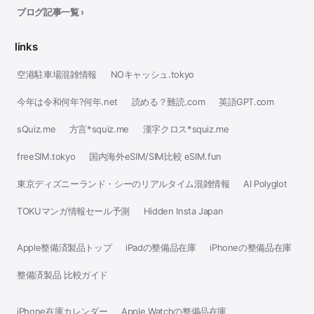
ブログ記事一覧 ›
links
空港駐車場混雑情報
NOキャッシュ.tokyo
今年は令和何年?何年.net
読める？難読.com
英語GPT.com
sQuiz.me
方言*squiz.me
漢字クロス*squiz.me
freeSIM.tokyo
国内海外eSIM/SIM比較 eSIM.fun
東京ディズニーランド・シーのリアルタイム混雑情報
AI Polyglot
TOKUマンガ情報セール予測
Hidden Insta Japan
Apple整備済製品トップ
iPadの整備品在庫
iPhoneの整備品在庫
整備済製品 比較ガイド
iPhone在庫カレンダー
Apple Watchの整備品在庫