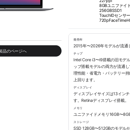
227ppi
8GBユニファイ
256GBSSD1
TouchIDセンサ
720pFaceTim
発売年
2015年〜2026年モデルが流
み製品のページへ
チップ
Intel Core i3〜i9搭載の旧
ップ搭載モデルの両方が流通していま
理性能・省電力・バッテリー持続時
上回ります。
ディスプレイ
ディスプレイサイズは13インチ
す。Retinaディスプレイ搭載。
メモリ
ユニファイドメモリ16GB〜8
ストレージ
SSD 128GB〜512GBのモ