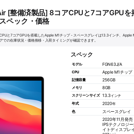
 Air [整備済製品] 8コアCPUと7コアGPU
のスペック・価格
 8コアCPUと7コアGPUを搭載したApple M1チップ - スペースグレイは13.3インチ、App
ストアでの在庫状況・価格推移・入荷タイミングが確認できます。
スペック
FGN63J/A
モデル
Apple M1チップ
CPU
256GB
記憶容量
8GB
メモリ
13.3
スクリーンサイズ
インチ
2020
年式
年
スペースグレイ
色
2020年11月発売
IPSテクノロジー
イトディスプレイ、