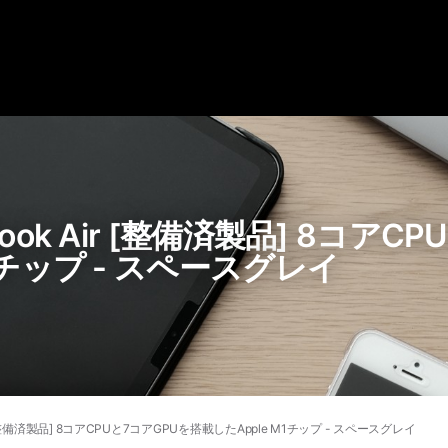
Book Air [整備済製品] 8コアC
1チップ - スペースグレイ
r [整備済製品] 8コアCPUと7コアGPUを搭載したApple M1チップ - スペースグレイ