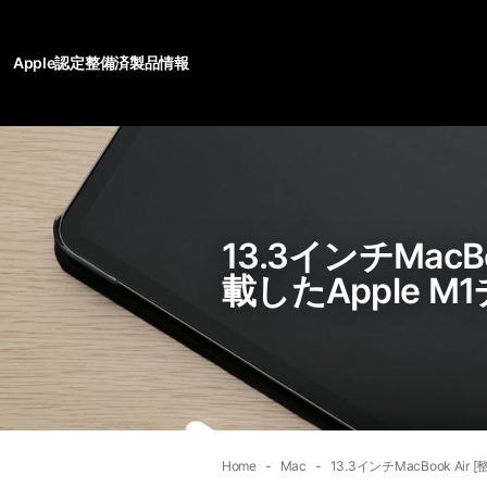
Apple認定整備済製品情報
13.3インチMac
載したApple M
Home
Mac
13.3インチMacBook Ai