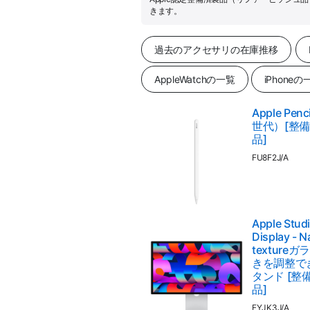
きます。
過去のアクセサリの在庫推移
AppleWatchの一覧
iPhoneの
Apple Pen
世代）[整
品]
FU8F2J/A
Apple Stud
Display - 
texture
きを調整で
タンド [整
品]
FYJK3J/A