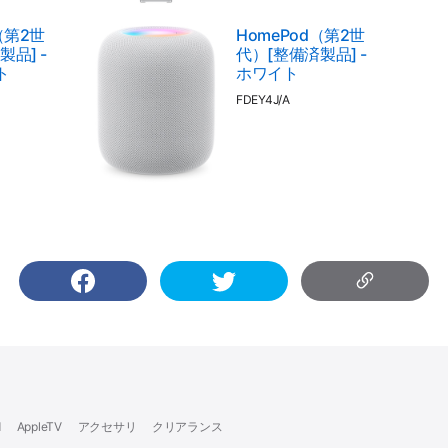
（第2世
HomePod（第2世
品] -
代）[整備済製品] -
ト
ホワイト
FDEY4J/A
d
AppleTV
アクセサリ
クリアランス