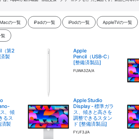
Macの一覧
iPadの一覧
iPodの一覧
AppleTVの一覧
一覧
cil（第2
Apple
備済製
Pencil（USB-C）
[整備済製品]
FUWA3ZA/A
io
Apple Studio
Nano-
Display - 標準ガラ
ガラス、傾
ス、傾きと高さを
きるス
調整できるスタン
備済製
ド [整備済製品]
FYJF3J/A