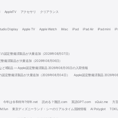
d
AppleTV
アクセサリ
クリアランス
tudio Display
Apple TV
Apple Watch
iMac
iPad
iPad Air
iPad mini
iP
k Airなどの認定整備済製品が大量追加（2026年08月07日）
oneの認定整備済製品が大量追加（2026年08月06日）
3 Ultraなど8製品 — Apple認定整備済製品 2026年08月05日の入荷情報
 Proなどの認定整備済製品が大量追加（2026年08月04日）
Apple認定整備済製品 2026
今年は令和何年?何年.net
読める？難読.com
英語GPT.com
sQuiz.me
方言*
M.fun
東京ディズニーランド・シーのリアルタイム混雑情報
AI Polyglot
TO