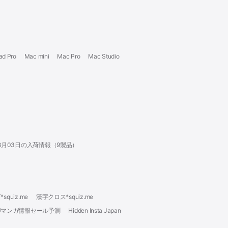
ad Pro
Mac mini
Mac Pro
Mac Studio
年08月03日の入荷情報（9製品）
squiz.me
漢字クロス*squiz.me
KUマンガ情報セール予測
Hidden Insta Japan