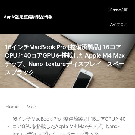
iPhone在庫
Apple認定整備済製品情報
入荷ブログ
16インチMacBook Pro [整備済製品] 16コア
CPUと40コアGPUを搭載したApple M4 Max
チップ、Nano-textureディスプレイ - スペー
スブラック
Home
Mac
16インチMacBook Pro [整備済製品] 16コアCPUと40
コアGPUを搭載したApple M4 Maxチップ、Nano-
textureディスプレイ - スペースブラック