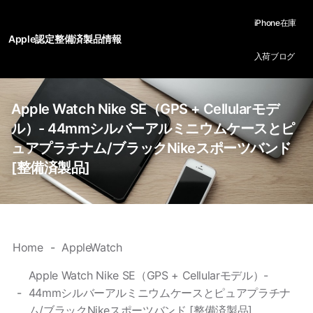
iPhone在庫
Apple認定整備済製品情報
入荷ブログ
Apple Watch Nike SE（GPS + Cellularモデ
ル）- 44mmシルバーアルミニウムケースとピ
ュアプラチナム/ブラックNikeスポーツバンド
[整備済製品]
Home
AppleWatch
Apple Watch Nike SE（GPS + Cellularモデル）-
44mmシルバーアルミニウムケースとピュアプラチナ
ム/ブラックNikeスポーツバンド [整備済製品]