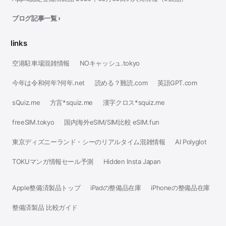
ブログ記事一覧 ›
links
空港駐車場混雑情報
NOキャッシュ.tokyo
今年は令和何年?何年.net
読める？難読.com
英語GPT.com
sQuiz.me
方言*squiz.me
漢字クロス*squiz.me
freeSIM.tokyo
国内海外eSIM/SIM比較 eSIM.fun
東京ディズニーランド・シーのリアルタイム混雑情報
AI Polyglot
TOKUマンガ情報セール予測
Hidden Insta Japan
Apple整備済製品トップ
iPadの整備品在庫
iPhoneの整備品在庫
整備済製品 比較ガイド